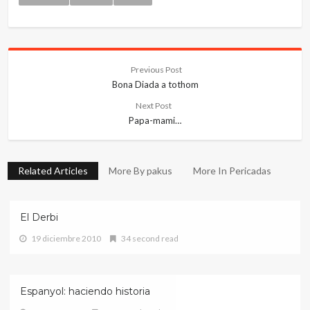
Previous Post
Bona Diada a tothom
Next Post
Papa-mami…
Related Articles
More By pakus
More In Pericadas
El Derbi
19 diciembre 2010
34 second read
Espanyol: haciendo historia