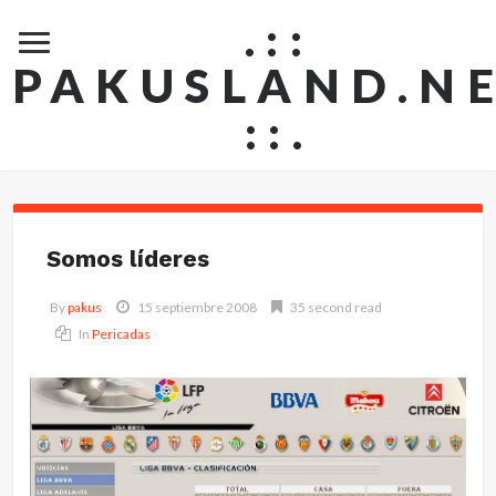
.::
PAKUSLAND.N
::.
Somos líderes
By
pakus
15 septiembre 2008
35 second read
In
Pericadas