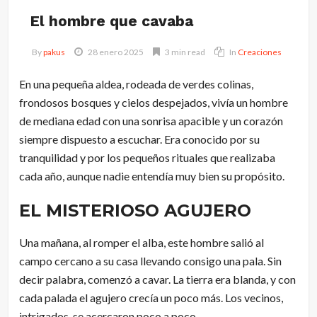
El hombre que cavaba
By
pakus
28 enero 2025
3 min read
In
Creaciones
En una pequeña aldea, rodeada de verdes colinas,
frondosos bosques y cielos despejados, vivía un hombre
de mediana edad con una sonrisa apacible y un corazón
siempre dispuesto a escuchar. Era conocido por su
tranquilidad y por los pequeños rituales que realizaba
cada año, aunque nadie entendía muy bien su propósito.
EL MISTERIOSO AGUJERO
Una mañana, al romper el alba, este hombre salió al
campo cercano a su casa llevando consigo una pala. Sin
decir palabra, comenzó a cavar. La tierra era blanda, y con
cada palada el agujero crecía un poco más. Los vecinos,
intrigados, se acercaron poco a poco.