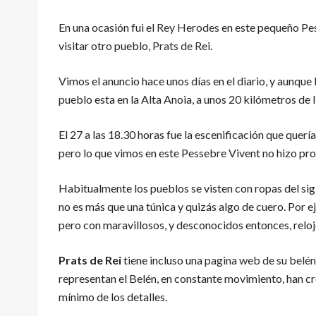
En una ocasión fui el
Rey Herodes
en este pequeño Pes
visitar otro pueblo,
Prats de Rei
.
Vimos el anuncio hace unos días en el diario, y aunque 
pueblo esta en la Alta Anoia, a unos 20 kilómetros de 
El 27 a las 18.30 horas fue la escenificación que querí
pero lo que vimos en este Pessebre Vivent no hizo pron
Habitualmente los pueblos se visten con ropas del sigl
no es más que una túnica y quizás algo de cuero. Por ej
pero con maravillosos, y desconocidos entonces, reloj
Prats de Rei
tiene incluso una
pagina web de su belén
representan el Belén, en constante movimiento, han cre
mínimo de los detalles.