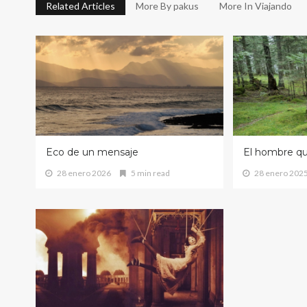
Related Articles
More By pakus
More In Viajando
Eco de un mensaje
El hombre q
28 enero 2026
5 min read
28 enero 202