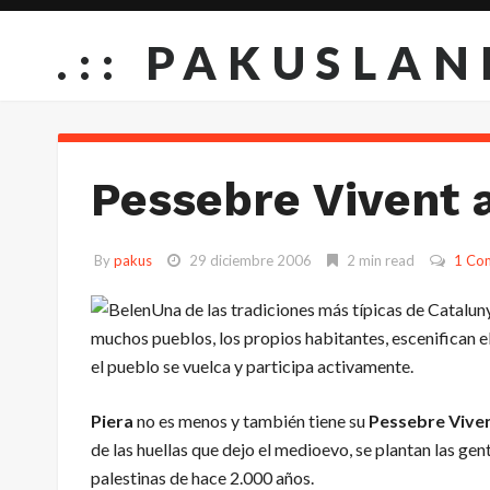
.:: PAKUSLAN
Pessebre Vivent a
By
pakus
29 diciembre 2006
2 min read
1 Co
Una de las tradiciones más típicas de Catalun
muchos pueblos, los propios habitantes, escenifican 
el pueblo se vuelca y participa activamente.
Piera
no es menos y también tiene su
Pessebre Vive
de las huellas que dejo el medioevo, se plantan las ge
palestinas de hace 2.000 años.