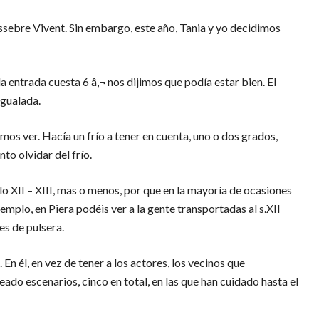
sebre Vivent. Sin embargo, este año, Tania y yo decidimos
la entrada cuesta 6 â‚¬ nos dijimos que podía estar bien. El
Igualada.
amos ver. Hacía un frío a tener en cuenta, uno o dos grados,
to olvidar del frío.
o XII – XIII, mas o menos, por que en la mayoría de ocasiones
emplo, en Piera podéis ver a la gente transportadas al s.XII
es de pulsera.
. En él, en vez de tener a los actores, los vecinos que
ado escenarios, cinco en total, en las que han cuidado hasta el