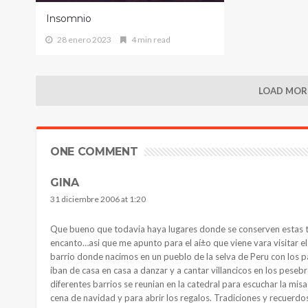
Insomnio
28 enero 2023
4 min read
LOAD MORE
ONE COMMENT
GINA
31 diciembre 2006 at 1:20
Que bueno que todavia haya lugares donde se conserven estas tra
encanto…asi que me apunto para el aí±o que viene vara visitar el
barrio donde nacimos en un pueblo de la selva de Peru con los pa
iban de casa en casa a danzar y a cantar villancicos en los pese
diferentes barrios se reunian en la catedral para escuchar la misa
cena de navidad y para abrir los regalos. Tradiciones y recuerdo