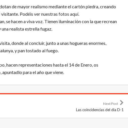
dotan de mayor realismo mediante el cartón piedra, creando
 visitante. Podéis
ver nuestras fotos aquí
.
n, se hacen a viva voz. Tienen iluminación con la que recrean
y una realista estrella fugaz.
isita, donde al concluir, junto a unas hogueras enormes,
alunya, y pan tostado al fuego.
mpo, hacen representaciones hasta el 14 de Enero, os
o, apuntadlo para el año que viene.
Next Post
Las coincidencias del dia D-1