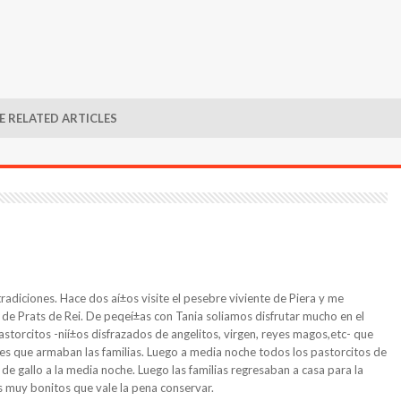
 RELATED ARTICLES
diciones. Hace dos aí±os visite el pesebre viviente de Piera y me
 de Prats de Rei. De peqeí±as con Tania soliamos disfrutar mucho en el
storcitos -nií±os disfrazados de angelitos, virgen, reyes magos,etc- que
bres que armaban las familias. Luego a media noche todos los pastorcitos de
 de gallo a la media noche. Luego las familias regresaban a casa para la
s muy bonitos que vale la pena conservar.