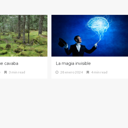
ue cavaba
La magia invisible
5
3 min read
28 enero 2024
4 min read