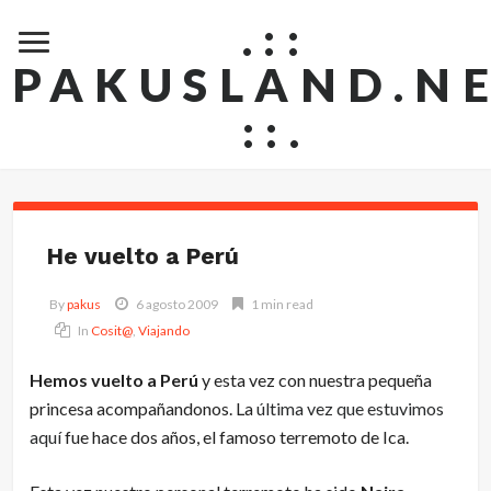
.::
PAKUSLAND.N
::.
He vuelto a Perú
By
pakus
6 agosto 2009
1 min read
In
Cosit@
,
Viajando
Hemos vuelto a Perú
y esta vez con nuestra pequeña
princesa acompañandonos. La
última vez que estuvimos
aquí
fue hace dos años, el famoso terremoto de Ica.