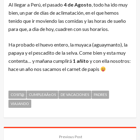
Al llegar a Perú, el pasado
4 de Agosto
, todo ha ido muy
bien, un par de días de aclimatación, en el que hemos
tenido que ir moviendo las comidas y las horas de sueño
para que, a dia de hoy, cuadren con sus horarios.
Ha probado el huevo entero, la muyaca (aguaymanto), la
papaya y el pescadito de la selva. Come bien y esta muy
contenta… y mañana cumplirá
1 añito
y con ella nosotros:
hace un año nos sacamos el carnet de papis
COSIT@
CUMPLEAÃ±OS
DE VACACIONES
PADRES
VIAJANDO
Previous Post