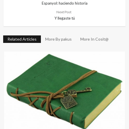
Espanyol: haciendo historia
Next Post
Y llegaste tú
Related Articles
More By pakus
More In Cosit@