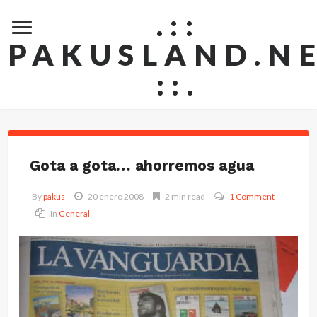
.::
PAKUSLAND.N
::.
Gota a gota… ahorremos agua
By
pakus
20 enero 2008
2 min read
1 Comment
In
General