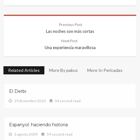
Previous Post
Las noches son más cortas
Next Post
Una experiencia maravillosa
Related Articles
More By pakus
More In Pericadas
El Derbi
19 diciembre 2010
34 second read
Espanyol: haciendo historia
3 agosto 2009
59 second read