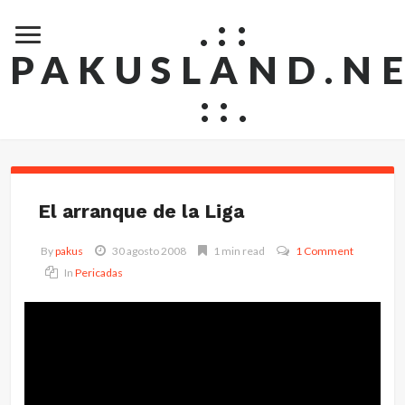
.::
PAKUSLAND.N
::.
El arranque de la Liga
By
pakus
30 agosto 2008
1 min read
1 Comment
In
Pericadas