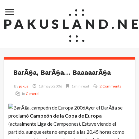
.::
PAKUSLAND.N
::.
BarÃ§a, BarÃ§a… BaaaaarÃ§a
By
pakus
18 mayo 2006
1 min read
2 Comments
In
General
Ayer el
BarÃ§a
se
proclamó
Campeón de la Copa de Europa
(actualmente
Liga de Campeones
). Estuve viendo el
partido, aunque este no empezó a las 20.45 horas como