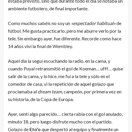
estaba previsto, sino que durante todo el día se notaba un
ambiente futbolero, de final importante.
Como muchos sabéis no soy un
«espectador habitual»
de
fútbol. Me gusta practicarlo, pero me aburre verlo por la
tele. Sin embargo ayer, fue diferente. Recorde como hace
14 años viví la
final de Wembley
.
Aquel dia la seguí escuchando la radio, en la cama, y
cuando
Puyal
retransmitió el gol de Koeman… ufff… quise
salir de la cama, y lo hice, me fuí a la tele y sólo en el
comedor de casa, vi la repetición de aquel golazo que
proclamaba al
dream team
, campeón, por primera vez en
su historia, de la Copa de Europa.
Ayer, sentí algo parecido… cierta rabia con el gol anulado,
minuto 18, pero luego disfrute mucho con el partido.
Golazo de
Eto’o
que despertó al equipo y finalmente un