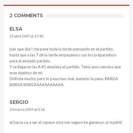
2 COMMENTS
ELSA
21 abril 2007 at 17:43
joer que dí­a!! me pase toda la tarde pensando en el partido,
hasta que a las 7 de la tarde empezamos con los preparativos
para el ansiado partido.
Y se llegaron las 8.45 empieza el partido. Tení­a unos nervios que
eran dueí±os de mi.
Disfrute mucho pero lo pase muy mal, merecio la pena. BARí‡A
BARí‡A BARí‡AAAAAAAAAAA.
SERGIO
24 marzo 2007 at 0:16
el barsa va a ser el capeon otra vez seguro ke ganamos al madrid