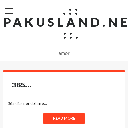
.::
PAKUSLAND.N
::.
amor
365…
365 dias por delante…
READ MORE