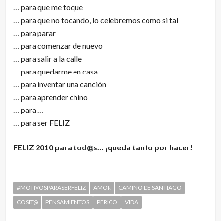
… para que me toque
… para que no tocando, lo celebremos como si tal
… para parar
… para comenzar de nuevo
… para salir a la calle
… para quedarme en casa
… para inventar una canción
… para aprender chino
… para …
… para ser FELIZ
FELIZ 2010 para
tod@s
… ¡queda tanto por hacer!
#MOTIVOSPARASERFELIZ
AMOR
CAMINO DE SANTIAGO
COSIT@
PENSAMIENTOS
PERICO
VIDA