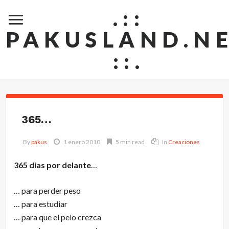
.::
PAKUSLAND.N
::.
365…
By
pakus
1 enero 2010
5 min read
In
Creaciones
365 dias por delante
…
… para perder peso
… para estudiar
… para que el pelo crezca