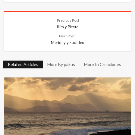
Previous Post
Illim y Piteto
Next Post
Meriday y Euclídeo
Related Articles
More By pakus
More In Creaciones