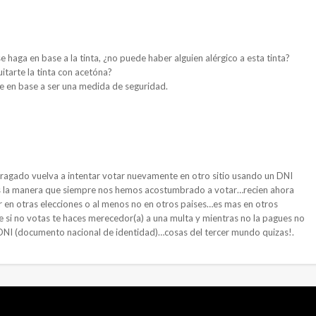
e haga en base a la tinta, ¿no puede haber alguien alérgico a esta tinta?
itarte la tinta con acetóna?
le en base a ser una medida de seguridad.
ufragado vuelva a intentar votar nuevamente en otro sitio usando un DNI
 es la manera que siempre nos hemos acostumbrado a votar…recien ahora
r en otras elecciones o al menos no en otros paises…es mas en otros
e si no votas te haces merecedor(a) a una multa y mientras no la pagues no
 DNI (documento nacional de identidad)…cosas del tercer mundo quizas!.