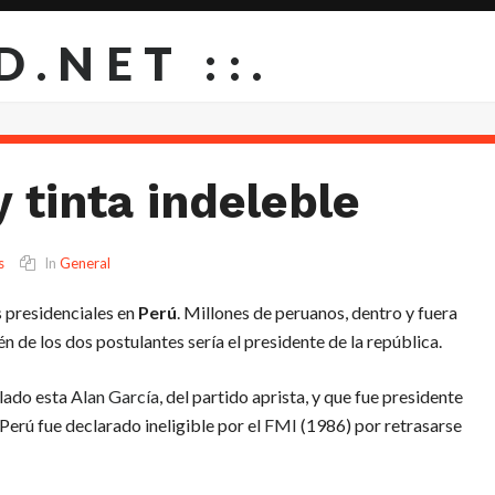
D.NET ::.
y tinta indeleble
s
In
General
s presidenciales en
Perú
. Millones de peruanos, dentro y fuera
én de los dos postulantes sería el presidente de la república.
 lado esta
Alan García
, del partido aprista, y que fue presidente
Perú fue declarado ineligible por el
FMI
(1986) por retrasarse