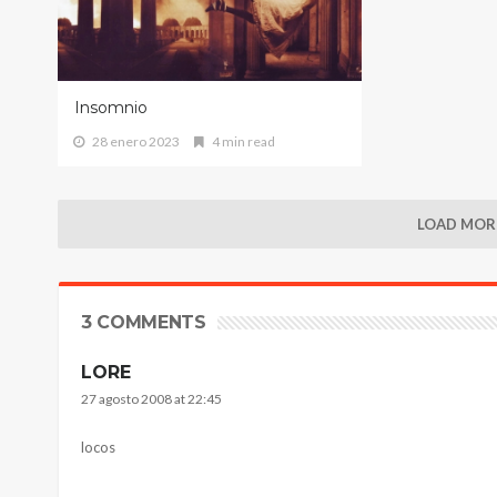
Insomnio
28 enero 2023
4 min read
LOAD MORE
3 COMMENTS
LORE
27 agosto 2008 at 22:45
locos