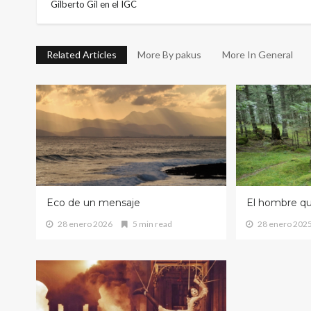
Gilberto Gil en el IGC
Related Articles
More By pakus
More In General
Eco de un mensaje
El hombre q
28 enero 2026
5 min read
28 enero 202