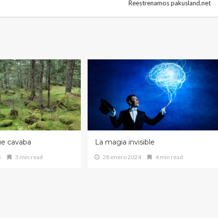
Reestrenamos pakusland.net
ue cavaba
La magia invisible
5
3 min read
28 enero 2024
4 min read