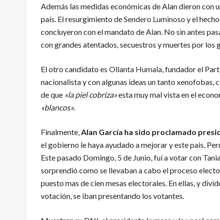
Además las medidas económicas de Alan dieron con un
país. El resurgimiento de
Sendero Luminoso
y el hecho
concluyeron con el mandato de Alan. No sin antes pas
con grandes atentados, secuestros y muertes por los 
El otro candidato es
Ollanta Humala
, fundador el Part
nacionalista y con algunas ideas un tanto xenofobas, 
de que
«la piel cobriza»
esta muy mal vista en el econom
«blancos».
Finalmente,
Alan García ha sido proclamado presid
el gobierno le haya ayudado a mejorar y este pais, Pe
Este pasado Domingo, 5 de Junio, fuí a votar con Tania
sorprendió como se llevaban a cabo el proceso elector
puesto mas de cien mesas electorales. En ellas, y div
votación, se iban presentando los votantes.