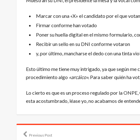
Muestran su DNI, el presidente la mesa y la vocal co
Marcar con una «X» el candidato por el que vota
Firmar conforme han votado
Poner su huella digital en el mismo formulario, 
Recibir un sello en su DNI conforme votaron
y, por último, mancharse el dedo con una tinta vio
Esto último me tiene muy intrigado, ya que según me c
procedimiento algo
«arcáico».
Para saber quién ha vot
Lo cierto es que es un proceso regulado por la
ONPE
,
esta acostumbrado, léase yo, no acabamos de entende
Previous Post