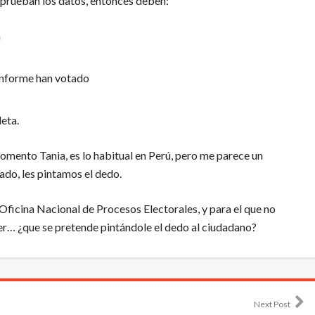
mprueban los datos, entonces deben:
n
conforme han votado
leta.
omento Tania, es lo habitual en Perú, pero me parece un
ado, les pintamos el dedo.
 Oficina Nacional de Procesos Electorales, y para el que no
r… ¿que se pretende pintándole el dedo al ciudadano?
Next Post