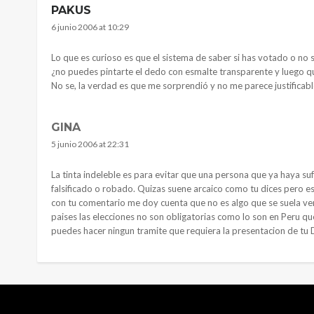
PAKUS
6 junio 2006 at 10:29
Lo que es curioso es que el sistema de saber si has votado o no s
¿no puedes pintarte el dedo con esmalte transparente y luego qu
No se, la verdad es que me sorprendió y no me parece justificab
GINA
5 junio 2006 at 22:31
La tinta indeleble es para evitar que una persona que ya haya s
falsificado o robado. Quizas suene arcaico como tu dices pero
con tu comentario me doy cuenta que no es algo que se suela ve
paises las elecciones no son obligatorias como lo son en Peru qu
puedes hacer ningun tramite que requiera la presentacion de tu