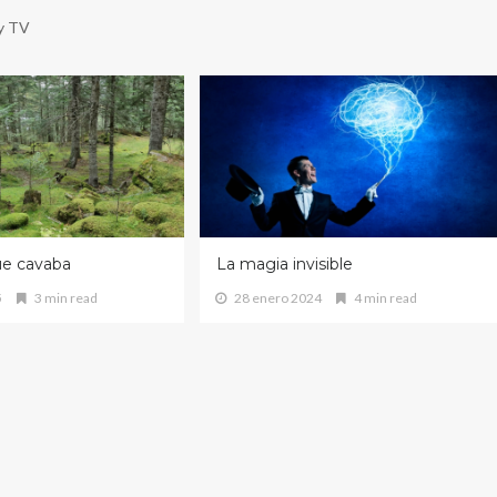
 y TV
ue cavaba
La magia invisible
5
3 min read
28 enero 2024
4 min read