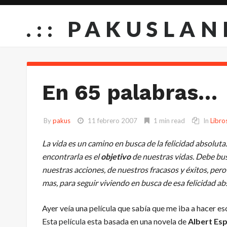
.:: PAKUSLAN
En 65 palabras…
By
pakus
11 febrero 2007
1 min read
In
Libro
La vida es un camino en busca de la
felicidad absoluta
encontrarla es el
objetivo
de nuestras vidas. Debe bus
nuestras acciones, de nuestros fracasos y éxitos, pe
mas, para seguir viviendo en busca de esa felicidad ab
Ayer veía una película que sabía que me iba a hacer es
Esta
película
esta basada en una novela de
Albert Es