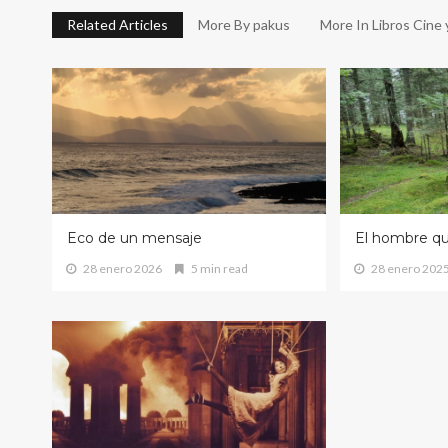
Related Articles
More By pakus
More In Libros Cine
Eco de un mensaje
El hombre q
28 enero 2026
5 min read
28 enero 202