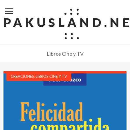
.::
PAKUSLAND.N
::.
Libros Cine y TV
CREACIONES
,
LIBROS CINE Y TV