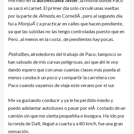
Me metí en la
autoescuela Javier
, la misma donde Paco
se sacó el carnet. El primer día solo circulé unas vueltas
por la parte de
Almeda
, en CornellÃ , pero al segundo día
fui a
MonjuÃ¯c
a practicar en calles que hacen pendiente,
ya que las subidas no las tengo controladas puesto que en
Perú , al menos en la costa , de pendientes hay pocas.
Pedralbes
, alrededores del trabajo de Paco, tampoco se
han salvado de mis curvas peligrosas, asi que ahi le voy
dando espero que con unas cuantas clases más pueda al
menos conducir un poco y compartir la carretera con
Paco cuando vayamos de viaje este verano por el sur.
Me va gustando conducir y ya le he perdido miedo y
puedo adelantar autobuses o pasar por elÂ costado de un
camión sin que me sienta pequeñita e insegura. He ido por
la ronda de Dalt, llegué a cuarta y a 80 km/h, fue una gran
sensación.