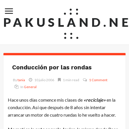
.::
PAKUSLAND.N
::.
Conducción por las rondas
By
tania
10 julio 2006
1 min read
1 Comment
In
General
Hace unos días comence mis clases de
«reciclaje»
en la
conducción. Así que después de 8 años sin intentar
arrancar un motor de cuatro ruedas lo he vuelto a hacer.