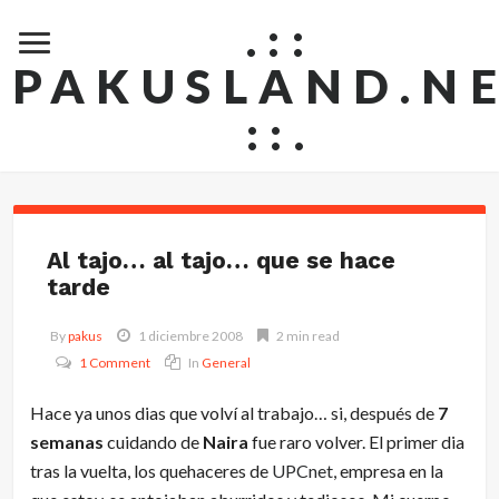
.::
PAKUSLAND.N
::.
Al tajo… al tajo… que se hace
tarde
By
pakus
1 diciembre 2008
2 min read
1 Comment
In
General
Hace ya unos dias que volví al trabajo… si, después de
7
semanas
cuidando de
Naira
fue raro volver. El primer dia
tras la vuelta, los quehaceres de
UPCnet
, empresa en la