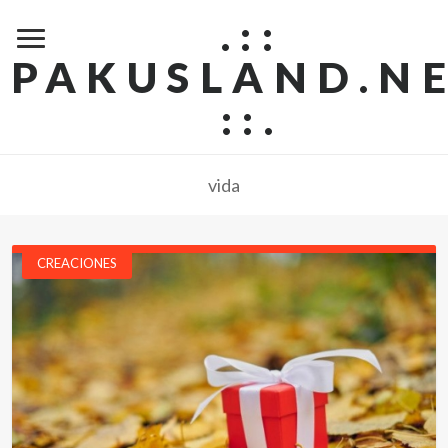
.::
PAKUSLAND.N
::.
vida
CREACIONES