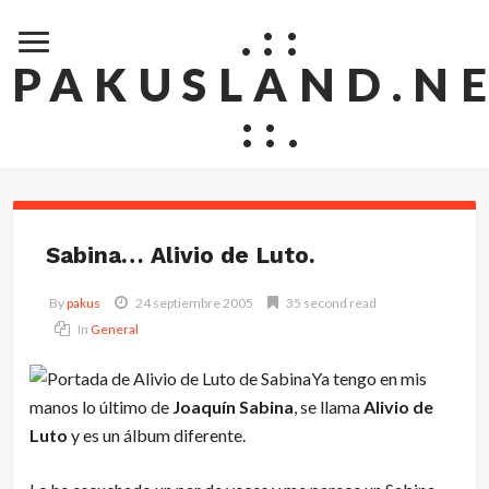
.::
PAKUSLAND.N
::.
Sabina… Alivio de Luto.
By
pakus
24 septiembre 2005
35 second read
In
General
Ya tengo en mis
manos lo último de
Joaquín Sabina
, se llama
Alivio de
Luto
y es un álbum diferente.