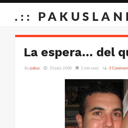
.:: PAKUSLAN
La espera… del q
By
pakus
20 julio 2008
2 min read
3 Commen