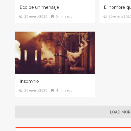
Eco de un mensaje
El hombre q
28 enero 2026
5 min read
28 enero 202
Insomnio
28 enero 2023
4 min read
LOAD MORE