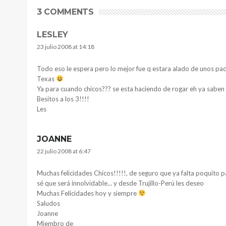
3 COMMENTS
LESLEY
23 julio 2008 at 14:18
Todo eso le espera pero lo mejor fue q estara alado de unos pad
Texas
Ya para cuando chicos??? se esta haciendo de rogar eh ya saben q 
Besitos a los 3!!!!
Les
JOANNE
22 julio 2008 at 6:47
Muchas felicidades Chicos!!!!!, de seguro que ya falta poquito 
sé que será innolvidable… y desde Trujillo-Perú les deseo
Muchas Felicidades hoy y siempre
Saludos
Joanne
Miembro de