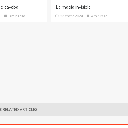
ue cavaba
La magia invisible
5
3 min read
28 enero 2024
4 min read
 RELATED ARTICLES