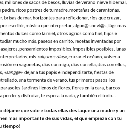
s, millones de sacos de besos, lluvias de verano, nieve hibernal,
tu padre, ricos postres de tu madre, montañas de carantoñas,
r, brisas de mar, horizontes para reflexionar, ríos que cruzar,
 por escribir, música que interpretar, algun@s novi@s, lágrimas
mentos dulces como la miel, otros agrios como hiel, hijos e
estudiar mucho más, paseos en carrito, recetas inventadas por
 pasajeros, pensamientos imposibles, imposibles posibles, lunas
 interpretados, mis
«algunos días»
, cruzar el océano, volver a
ensión en vagonetas, días conmigo, días con ella, días con ellos,
as,
«sangge»
, dejar a tus papis e independizarte, fiestas de
estrellado, una tormenta de verano, tus primeros pasos, los
 parasoles, jardines llenos de flores, flores en la cara, barcos
 perder y disfrutar, te espera la nada, y también el todo…
 déjame que sobre todas ellas destaque una madre y un
men más importante de sus vidas, el que empieza con tu
u tiempo!