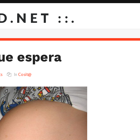
D.NET ::.
ue espera
ts
In
Cosit@