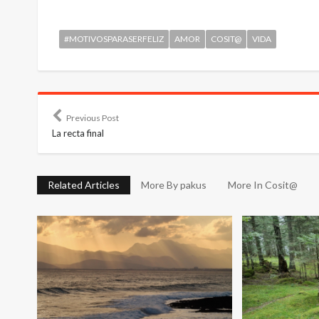
#MOTIVOSPARASERFELIZ
AMOR
COSIT@
VIDA
Previous Post
La recta final
Related Articles
More By pakus
More In Cosit@