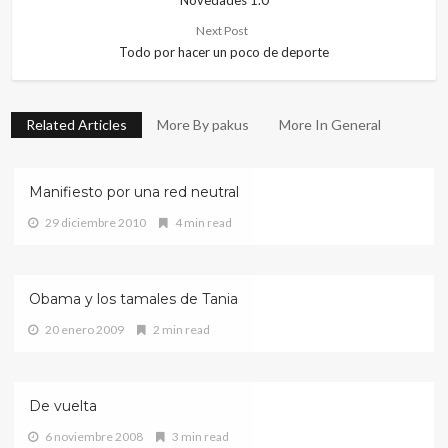
Novedades 1.0
Next Post
Todo por hacer un poco de deporte
Related Articles
More By pakus
More In General
Manifiesto por una red neutral
29 diciembre 2010
4 min read
Obama y los tamales de Tania
20 enero 2009
2 min read
De vuelta
6 noviembre 2008
3 min read