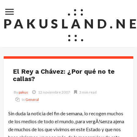
.::
PAKUSLAND.N
::.
El Rey a Chávez: ¿Por qué no te
callas?
By
pakus
12 noviembre 2007
3 min read
In
General
Sin duda la noticia del fin de semana,
lo recogen muchos
de los medios de todo el mundo
, para vergÃ¼enza ajena
de muchos de los que vivímos en este Estado y que nos