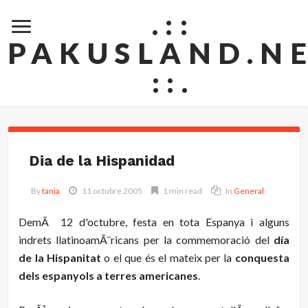
.::
PAKUSLAND.N
::.
Dia de la Hispanidad
By
tania
11 octubre 2005
1 min read
In
General
DemÃ 12 d'octubre, festa en tota Espanya i alguns
indrets llatinoamÃ¨ricans per la commemoració del
día
de la Hispanitat
o el que és el mateix per la
conquesta
dels espanyols a terres americanes
.