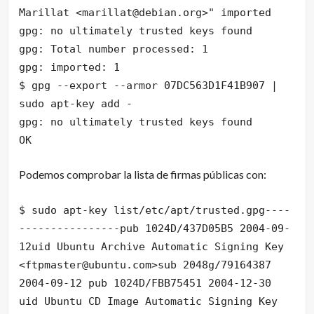
Marillat <marillat@debian.org>" imported
gpg: no ultimately trusted keys found
gpg: Total number processed: 1
gpg: imported: 1
$ gpg --export --armor 07DC563D1F41B907 |
sudo apt-key add -
gpg: no ultimately trusted keys found
OK
Podemos comprobar la lista de firmas públicas con:
$ sudo apt-key list/etc/apt/trusted.gpg----
----------------pub 1024D/437D05B5 2004-09-
12uid Ubuntu Archive Automatic Signing Key
<ftpmaster@ubuntu.com>sub 2048g/79164387
2004-09-12 pub 1024D/FBB75451 2004-12-30
uid Ubuntu CD Image Automatic Signing Key