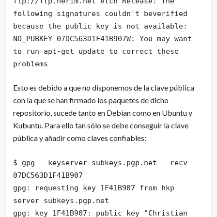
ftp://ftp.nerim.net etch Release: The
following signatures couldn't beverified
because the public key is not available:
NO_PUBKEY 07DC563D1F41B907W: You may want
to run apt-get update to correct these
problems
Esto es debido a que no disponemos de la clave pública
con la que se han firmado los paquetes de dicho
repositorio, sucede tanto en Debian como en Ubuntu y
Kubuntu. Para ello tan sólo se debe conseguir la clave
pública y añadir como claves confiables:
$ gpg --keyserver subkeys.pgp.net --recv
07DC563D1F41B907
gpg: requesting key 1F41B907 from hkp
server subkeys.pgp.net
gpg: key 1F41B907: public key "Christian