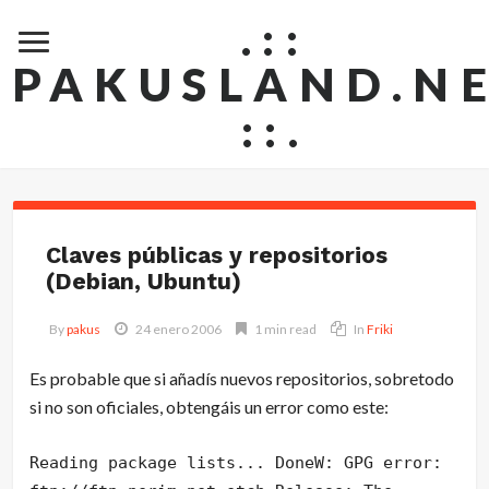
.::
PAKUSLAND.N
::.
Claves públicas y repositorios
(Debian, Ubuntu)
By
pakus
24 enero 2006
1 min read
In
Friki
Es probable que si añadís nuevos repositorios, sobretodo
si no son oficiales, obtengáis un error como este:
Reading package lists... DoneW: GPG error: