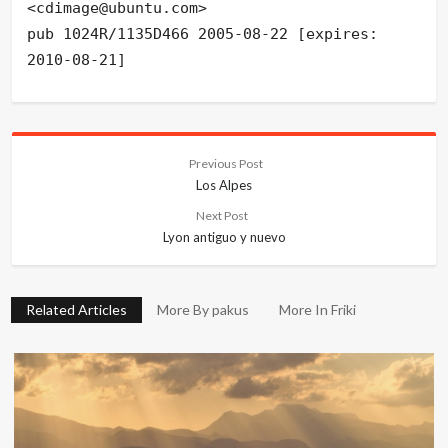
<cdimage@ubuntu.com>
pub 1024R/1135D466 2005-08-22 [expires:
2010-08-21]
Previous Post
Los Alpes
Next Post
Lyon antiguo y nuevo
Related Articles
More By pakus
More In Friki