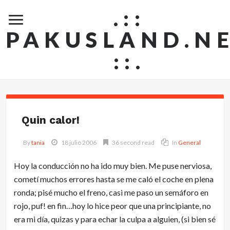
.::
PAKUSLAND.N
::.
Quin calor!
By
tania
18 julio 2006
36 second read
In
General
Hoy la conducción no ha ido muy bien. Me puse nerviosa,
cometí muchos errores hasta se me caló el coche en plena
ronda; pisé mucho el freno, casi me paso un semáforo en
rojo, puf! en fin…hoy lo hice peor que una principiante, no
era mi día, quizas y para echar la culpa a alguien, (si bien sé