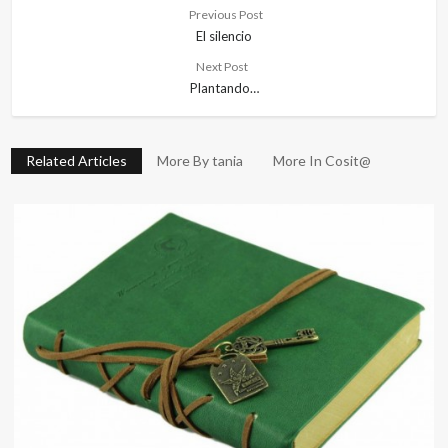
Previous Post
El silencio
Next Post
Plantando…
Related Articles
More By tania
More In Cosit@