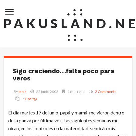
.::
PAKUSLAND.N
::.
Sigo creciendo…falta poco para
veros
By
tania
22 junio 2008
1 min read
2 Comments
In
Cosit@
El día martes 17 de junio, papá y mamá, me vieron dentro
de la panza por última vez. Las siguientes semanas me
oiran, en los controles en la maternidad, sentirán mis