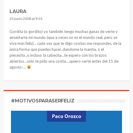
LAURA
23 junio 2008 at 9:01
Gordita (o gordito) yo también tengo muchas ganas de verte y
enseí±arte mi mundo (que a veces no es el mundo real, pero se
vive más feliz)… cada vez que te digo cositas me respondes, de la
única forma que puedes hacer..dandome la manita, o el
piececito..o incluso la cabecita…te espero con los brazos
abiertos…solo te pido una cosita….quiero verte antes del 11 de
agosto-…
#MOTIVOSPARASERFELIZ