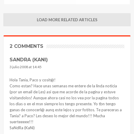
LOAD MORE RELATED ARTICLES
2 COMMENTS
SANDRA (KANI)
3 julio 2008 at 14:45
Hola Tania, Paco y cosit@!
Como estan? Hace unas semanas me entere de la linda noticia
(por un email de Les) asi que me acorde de la pagina y estuve
visitandolos! Aunque ahora casi no los vea por la pagina todos
los dias o en el msn siempre los tengo presente. Yo tbn tengo
ganas de conocerl@ aunq este lejos y por fotitos. Te pareceras a
Tania? a Paco? Les deseo lo mejor del mundo!!! Mucha
suerteeeee!!!
SaNdRa (KaNi)