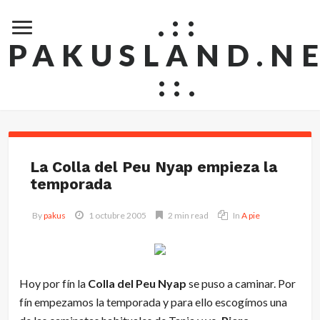
.::
PAKUSLAND.N
::.
La Colla del Peu Nyap empieza la
temporada
By
pakus
1 octubre 2005
2 min read
In
A pie
Hoy por fín la
Colla del Peu Nyap
se puso a caminar. Por
fín empezamos la temporada y para ello escogímos una