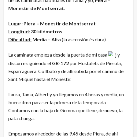
de las caminatas habituales de Tania y yo,
Piera –
Monestir de Montserrat
.
Lugar:
Piera – Monestir de Montserrat
Longitud:
30 kilómetros
Dificultad:
Media – Alta
(la ascensión és dura)
La caminata empieza desde la puerta de mi casa
y
discurre siguiendo el
GR-172
por Hostalets de Pierola,
Esparraguera, Collbató y de allí subida por el camino de
Sant Miquel hasta el Monestir.
Laura, Tania, Albert y yo llegamos en 4 horas y media, un
buen ritmo para ser la primera de la temporada.
Contamos con la baja de Gemma que tiene, de nuevo, la
pata chunga.
Empezamos alrededor de las 9.45 desde Piera, de ahí