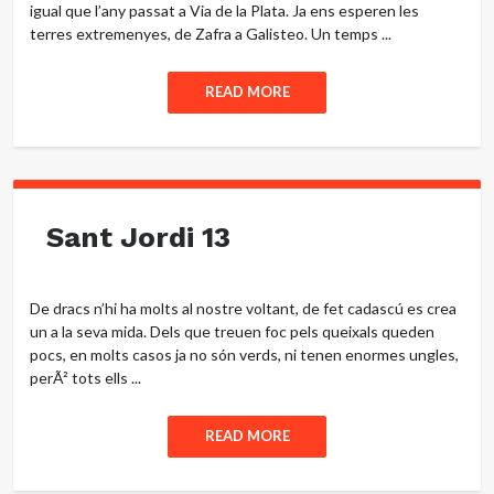
igual que l’any passat a Via de la Plata. Ja ens esperen les
terres extremenyes, de Zafra a Galisteo. Un temps ...
READ MORE
Sant Jordi 13
De dracs n’hi ha molts al nostre voltant, de fet cadascú es crea
un a la seva mida. Dels que treuen foc pels queixals queden
pocs, en molts casos ja no són verds, ni tenen enormes ungles,
perÃ² tots ells ...
READ MORE