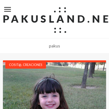
.::
PAKUSLAND.N
::.
pakus
COSIT@
,
CREACIONES