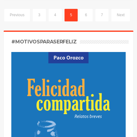
Previous
3
4
5
6
7
Next
#MOTIVOSPARASERFELIZ