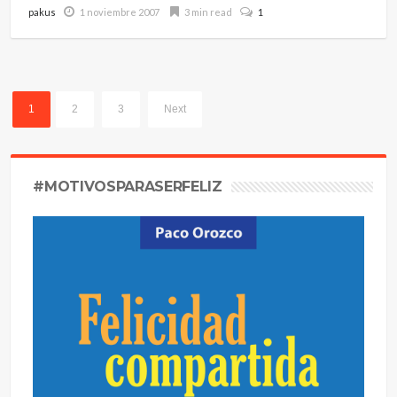
pakus
1 noviembre 2007
3 min read
1
1
2
3
Next
#MOTIVOSPARASERFELIZ