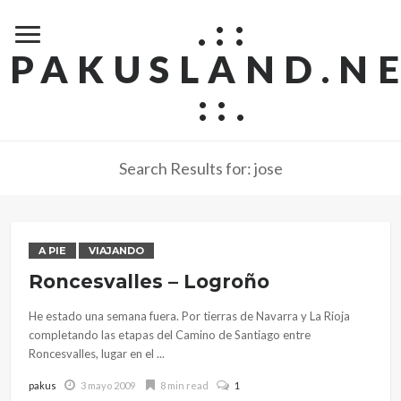
.::
PAKUSLAND.N
::.
Search Results for: jose
A PIE
VIAJANDO
Roncesvalles – Logroño
He estado una semana fuera. Por tierras de Navarra y La Rioja
completando las etapas del Camino de Santiago entre
Roncesvalles, lugar en el ...
pakus
3 mayo 2009
8 min read
1