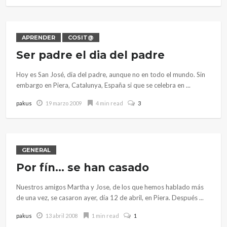
APRENDER
COSIT@
Ser padre el dia del padre
Hoy es San José, dia del padre, aunque no en todo el mundo. Sin
embargo en Piera, Catalunya, España si que se celebra en ...
pakus
19 marzo 2009
4 min read
3
GENERAL
Por fín… se han casado
Nuestros amigos Martha y Jose, de los que hemos hablado más
de una vez, se casaron ayer, día 12 de abril, en Piera. Después ...
pakus
13 abril 2008
1 min read
1